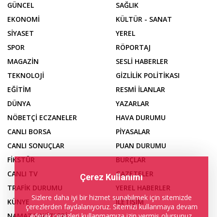
GÜNCEL
SAĞLIK
EKONOMİ
KÜLTÜR - SANAT
SİYASET
YEREL
SPOR
RÖPORTAJ
MAGAZİN
SESLİ HABERLER
TEKNOLOJİ
GİZLİLİK POLİTİKASI
EĞİTİM
RESMİ İLANLAR
DÜNYA
YAZARLAR
NÖBETÇİ ECZANELER
HAVA DURUMU
CANLI BORSA
PİYASALAR
CANLI SONUÇLAR
PUAN DURUMU
FİKSTÜR
BURÇLAR
CANLI TV
GAZETELER
Çerez Kullanımı
TRAFİK DURUMU
YEREL HABERLER
Sizlere daha iyi bir hizmet sunabilmek için sitemizde
KÜNYE
İLETİŞİM
çerezlerden faydalanıyoruz. Sitemizi kullanmaya devam
ederek çerezleri kullanmamıza izin vermiş olursunuz.
NAMAZ VAKİTLERİ