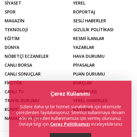
SİYASET
YEREL
SPOR
RÖPORTAJ
MAGAZİN
SESLİ HABERLER
TEKNOLOJİ
GİZLİLİK POLİTİKASI
EĞİTİM
RESMİ İLANLAR
DÜNYA
YAZARLAR
NÖBETÇİ ECZANELER
HAVA DURUMU
CANLI BORSA
PİYASALAR
CANLI SONUÇLAR
PUAN DURUMU
FİKSTÜR
BURÇLAR
CANLI TV
GAZETELER
Çerez Kullanımı
TRAFİK DURUMU
YEREL HABERLER
Sizlere daha iyi bir hizmet sunabilmek için sitemizde
KÜNYE
İLETİŞİM
çerezlerden faydalanıyoruz. Sitemizi kullanmaya devam
ederek çerezleri kullanmamıza izin vermiş olursunuz.
NAMAZ VAKİTLERİ
Detaylı bilgi için
Çerez Politikamızı
inceleyebilirsiniz