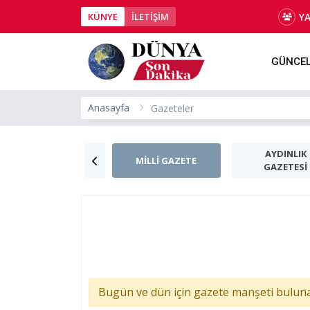
Y
KÜNYE
İLETİŞİM
GÜNCE
Anasayfa
Gazeteler
AYDINLIK
AKŞAM
MİLLİ GAZETE
GAZETESİ
Bugün ve dün için gazete manşeti bulun