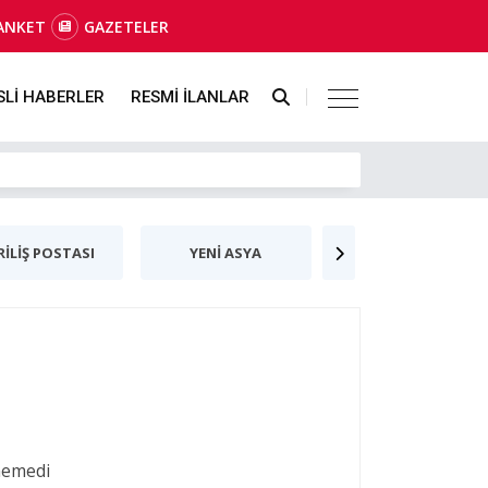
ANKET
GAZETELER
SLİ HABERLER
RESMİ İLANLAR
RİLİŞ POSTASI
YENİ ASYA
YENİBİRLİK