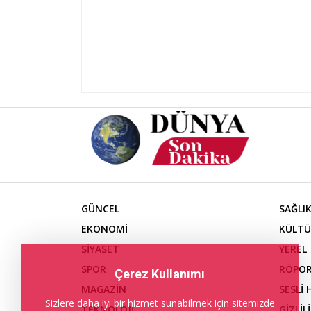
GÜNCEL
SAĞLI
EKONOMİ
KÜLTÜ
SİYASET
YEREL
SPOR
RÖPOR
Çerez Kullanımı
MAGAZİN
SESLİ
Sizlere daha iyi bir hizmet sunabilmek için sitemizde
TEKNOLOJİ
GİZLİL