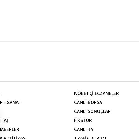
K
NÖBETÇİ ECZANELER
R - SANAT
CANLI BORSA
CANLI SONUÇLAR
TAJ
FİKSTÜR
 HABERLER
CANLI TV
İK POLİTİKASI
TRAFİK DURUMU