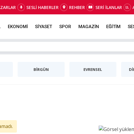
AZARLAR
SESLİ HABERLER
REHBER
SERİ İLANLAR
L
EKONOMİ
SİYASET
SPOR
MAGAZİN
EĞİTİM
SE
BİRGÜN
EVRENSEL
Dİ
amadı.