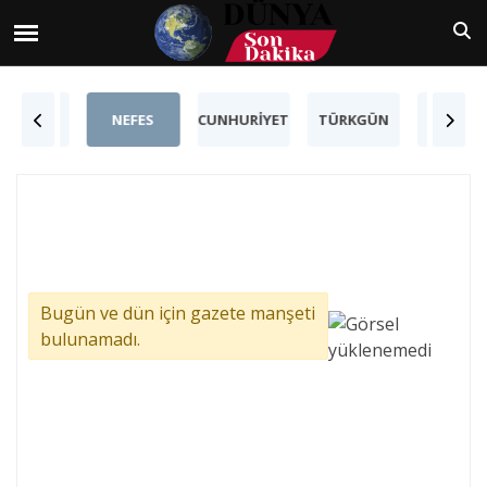
TÜRKİY
SÖZCÜ
NEFES
CUNHURİYET
TÜRKGÜN
GAZETE
Bugün ve dün için gazete manşeti
bulunamadı.