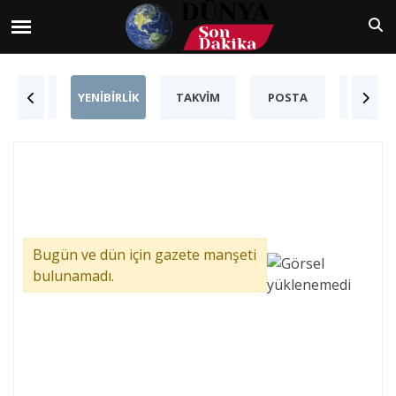
YENİ
YENİBİRLİK
TAKVİM
POSTA
MİLAT
ASYA
Bugün ve dün için gazete manşeti
bulunamadı.