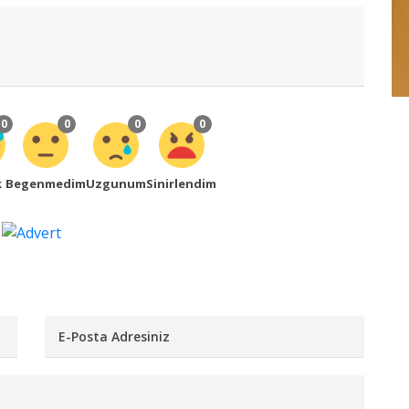
0
0
0
0
k
Begenmedim
Uzgunum
Sinirlendim