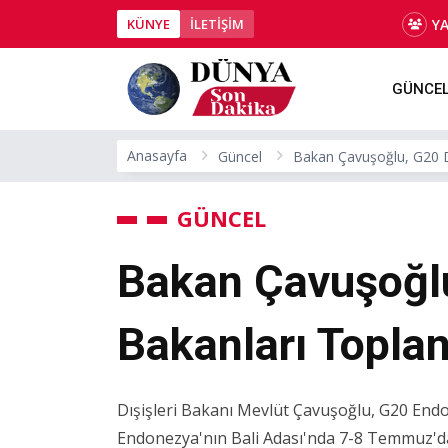
Y
KÜNYE
İLETİŞİM
GÜNCE
Anasayfa
Güncel
Bakan Çavuşoğlu, G20 Dış
GÜNCEL
Bakan Çavuşoğlu
Bakanları Toplan
Dışişleri Bakanı Mevlüt Çavuşoğlu, G20 End
Endonezya'nın Bali Adası'nda 7-8 Temmuz'dak