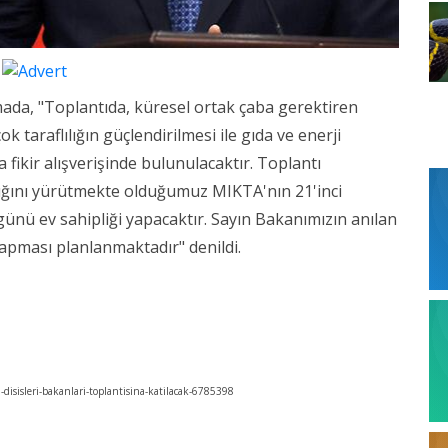
amada, "Toplantıda, küresel ortak çaba gerektiren
 taraflılığın güçlendirilmesi ile gıda ve enerji
fikir alışverişinde bulunulacaktır. Toplantı
ığını yürütmekte olduğumuz MIKTA'nın 21'inci
ünü ev sahipliği yapacaktır. Sayın Bakanımızın anılan
yapması planlanmaktadır" denildi.
disisleri-bakanlari-toplantisina-katilacak-6785398