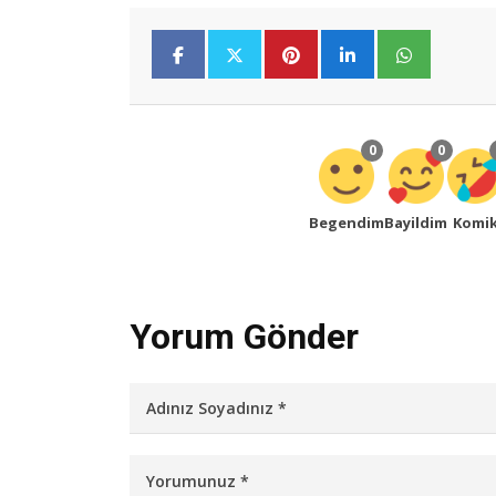
0
0
Begendim
Bayildim
Komi
Yorum Gönder