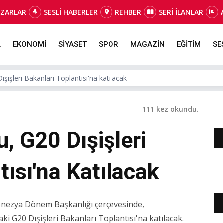
AZARLAR
SESLİ HABERLER
REHBER
SERİ İLANLAR
L
EKONOMİ
SİYASET
SPOR
MAGAZİN
EĞİTİM
SE
işleri Bakanları Toplantısı'na katılacak
111 kez okundu.
, G20 Dışişleri
tısı'na Katılacak
onezya Dönem Başkanlığı çerçevesinde,
i G20 Dışişleri Bakanları Toplantısı'na katılacak.