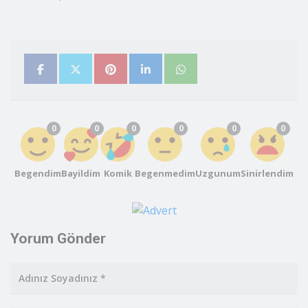
kadar-dolu-bos-yastik-bile-kalmadi-6802853
0
0
0
0
0
0
Begendim
Bayildim
Komik
Begenmedim
Uzgunum
Sinirlendim
Yorum Gönder