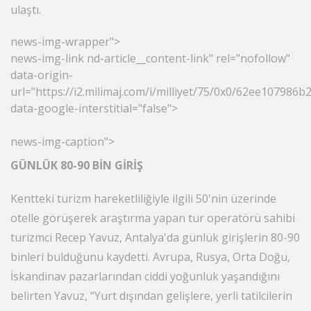
toplam yabancı ziyaretçi sayısı ise 7 milyon 12 bine
ulaştı.
news-img-wrapper">
news
-img-link nd-article__content-link" rel="nofollow"
data-origin-
url="https://i2.milimaj.com/i/milliyet/75/0x0/62ee107986
data-google-interstitial="false">
news-img-caption">
GÜNLÜK 80-90 BİN GİRİŞ
Kentteki turizm hareketliliğiyle ilgili 50'nin üzerinde
otelle görüşerek araştırma yapan tur operatörü sahibi
turizmci Recep Yavuz, Antalya'da günlük girişlerin 80-90
binleri bulduğunu kaydetti. Avrupa, Rusya, Orta Doğu,
İskandinav pazarlarından ciddi yoğunluk yaşandığını