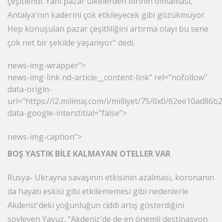
çeşitlendi. Yani pazar ülkelerden birinin olmaması,
Antalya'nın kaderini çok etkileyecek gibi gözükmüyor.
Hep konuşulan pazar çeşitliliğini artırma olayı bu sene
çok net bir şekilde yaşanıyor" dedi.
news-img-wrapper">
news
-img-link nd-article__content-link" rel="nofollow"
data-origin-
url="https://i2.milimaj.com/i/milliyet/75/0x0/62ee10ad86
data-google-interstitial="false">
news-img-caption">
BOŞ YASTIK BİLE KALMAYAN OTELLER VAR
Rusya- Ukrayna savaşının etkisinin azalması, koronanın
da hayatı eskisi gibi etkilememesi gibi nedenlerle
Akdeniz'deki yoğunluğun ciddi artış gösterdiğini