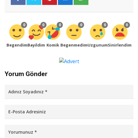
0
0
0
0
0
0
Begendim
Bayildim
Komik
Begenmedim
Uzgunum
Sinirlendim
Yorum Gönder