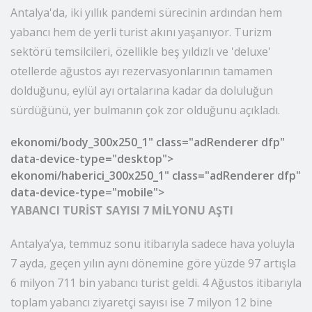
Dünyanın önemli turizm destinasyonlarından
Antalya'da, iki yıllık pandemi sürecinin ardından hem
yabancı hem de yerli turist akını yaşanıyor. Turizm
sektörü temsilcileri, özellikle beş yıldızlı ve 'deluxe'
otellerde ağustos ayı rezervasyonlarının tamamen
dolduğunu, eylül ayı ortalarına kadar da doluluğun
sürdüğünü, yer bulmanın çok zor olduğunu açıkladı.
ekonomi/body_300x250_1" class="adRenderer dfp"
data-device-type="desktop">
ekonomi/haberici_300x250_1" class="adRenderer dfp"
data-device-type="mobile">
YABANCI TURİST SAYISI 7 MİLYONU AŞTI
Antalya’ya, temmuz sonu itibarıyla sadece hava yoluyla
7 ayda, geçen yılın aynı dönemine göre yüzde 97 artışla
6 milyon 711 bin yabancı turist geldi. 4 Ağustos itibarıyla