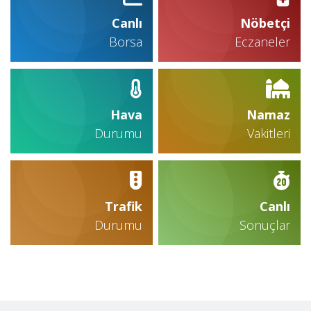
Canlı
Nöbetçi
Borsa
Eczaneler
Hava
Namaz
Durumu
Vakitleri
Trafik
Canlı
Durumu
Sonuçlar