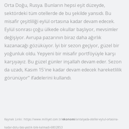
İskandinav ülkeleri, İngiltere, Almanya, Türkiye, İsrail,
Orta Doğu, Rusya. Bunların hepsi eşit düzeyde,
sektördeki tüm otellerde de bu şekilde yansıdı. Bu
misafir çeşitliliği eylül ortasına kadar devam edecek.
Eylül sonrası çoğu ülkede okullar başlıyor, mevsimler
değişiyor. Avrupa pazarının biraz daha ağırlık
kazanacağı gözüküyor. İyi bir sezon geçiyor, güzel bir
yoğunluk oldu. Yepyeni bir misafir portföyüyle karşı
karşıyayız. Bu güzel günler inşallah devam eder. Sezon
da uzadı, Kasım 15'ine kadar devam edecek hareketlilik
görünüyor" ifadelerini kullandı.
Kaynak Linki: https://www.milliyet.com.tr/
ekonomi
/antalyada-oteller-eylul-ortasina-