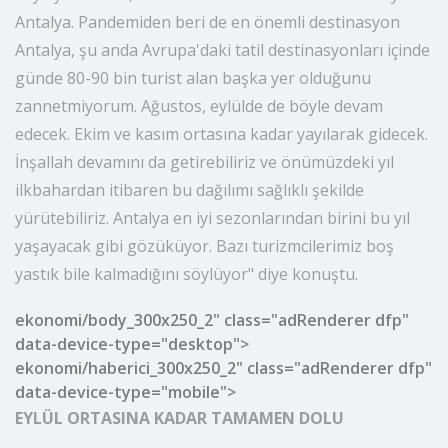
söyleyen Yavuz, “Akdeniz'de de en önemli destinasyon
Antalya. Pandemiden beri de en önemli destinasyon
Antalya, şu anda Avrupa'daki tatil destinasyonları içinde
günde 80-90 bin turist alan başka yer olduğunu
zannetmiyorum. Ağustos, eylülde de böyle devam
edecek. Ekim ve kasım ortasına kadar yayılarak gidecek.
İnşallah devamını da getirebiliriz ve önümüzdeki yıl
ilkbahardan itibaren bu dağılımı sağlıklı şekilde
yürütebiliriz. Antalya en iyi sezonlarından birini bu yıl
yaşayacak gibi gözüküyor. Bazı turizmcilerimiz boş
yastık bile kalmadığını söylüyor" diye konuştu.
ekonomi/body_300x250_2" class="adRenderer dfp"
data-device-type="desktop">
ekonomi/haberici_300x250_2" class="adRenderer dfp"
data-device-type="mobile">
EYLÜL ORTASINA KADAR TAMAMEN DOLU