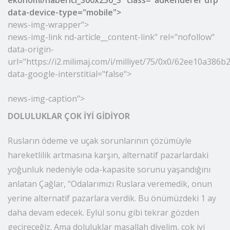
data-device-type="desktop">
ekonomi/haberici_300x250_3" class="adRenderer dfp"
data-device-type="mobile">
news-img-wrapper">
news
-img-link nd-article__content-link" rel="nofollow"
data-origin-
url="https://i2.milimaj.com/i/milliyet/75/0x0/62ee10a386
data-google-interstitial="false">
news-img-caption">
DOLULUKLAR ÇOK İYİ GİDİYOR
Rusların ödeme ve uçak sorunlarının çözümüyle
hareketlilik artmasına karşın, alternatif pazarlardaki
yoğunluk nedeniyle oda-kapasite sorunu yaşandığını
anlatan Çağlar, “Odalarımızı Ruslara veremedik, onun
yerine alternatif pazarlara verdik. Bu önümüzdeki 1 ay
daha devam edecek. Eylül sonu gibi tekrar gözden