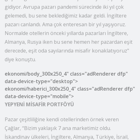
geçireceğiz. Ama doluluklar maşallah diyelim, çok iyi
gidiyor. Avrupa pazarı pandemi sürecinde iki yıl çok
gelemedi, bu sene beklediğimiz kadar geldi. İngiltere
pazarı canlandı. Ama çok enteresan bir yıl yaşıyoruz.
Normalde otellerin önceki yıllarda pazarları İngiltere,
Almanya, Rusya iken bu sene hemen her pazardan eşit
derecede, eşit oda sayılarında misafir konaklatıyoruz"
diye konuştu.
ekonomi/body_300x250_4" class="adRenderer dfp"
data-device-type="desktop">
ekonomi/haberici_300x250_4" class="adRenderer dfp"
data-device-type="mobile">
YEPYENİ MİSAFİR PORTFÖYÜ
Pazar çeşitliliğine kendi otellerinden örnek veren
Çağlar, “Bizim yaklaşık 7 ana marketimiz oldu.