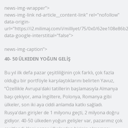
doluluğu belirliyor" diye konuştu.
news-img-wrapper">
news
-img-link nd-article__content-link" rel="nofollow"
data-origin-
url="https://i2.milimaj.com/i/milliyet/75/0x0/62ee108e86
data-google-interstitial="false">
news-img-caption">
40- 50 ÜLKEDEN YOĞUN GELİŞ
Bu yıl ilk defa pazar çeşitliliğinin çok farklı, çok fazla
olduğu bir portföyle karşılaştıklarını belirten Yavuz,
“Özellikle Avrupa'daki tatillerin başlamasıyla Almanya
başı çekiyor, ama İngiltere, Polonya, Romanya gibi
ülkeler, son iki aya ciddi anlamda katkı sağladı.
Rusya'dan girişler de 1 milyonu geçti, 2 milyona doğru
gidiyor. 40-50 ülkeden yoğun gelişler var, pazarımız çok