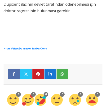
Dupixent ilacının devlet tarafından ödenebilmesi için
doktor reçetesinin bulunması gerekir.
Https://www.dunyasondakika.com/
0
0
0
0
0
0