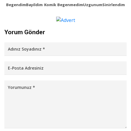
Begendim
Bayildim
Komik
Begenmedim
Uzgunum
Sinirlendim
Yorum Gönder