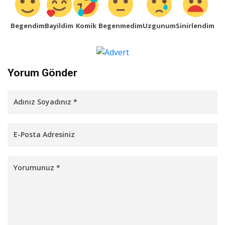
Begendim
Bayildim
Komik
Begenmedim
Uzgunum
Sinirlendim
Yorum Gönder