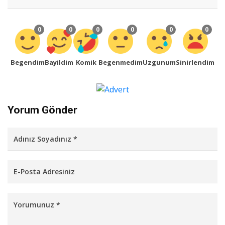
0
0
0
0
0
0
Begendim
Bayildim
Komik
Begenmedim
Uzgunum
Sinirlendim
Yorum Gönder