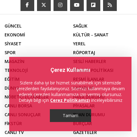
GÜNCEL
SAĞLIK
EKONOMİ
KÜLTÜR - SANAT
SİYASET
YEREL
SPOR
RÖPORTAJ
MAGAZİN
SESLİ HABERLER
Çerez Kullanımı
TEKNOLOJİ
GİZLİLİK POLİTİKASI
EĞİTİM
RESMİ İLANLAR
Sizlere daha iyi bir hizmet sunabilmek için sitemizde
DÜNYA
YAZARLAR
çerezlerden faydalanıyoruz. Sitemizi kullanmaya devam
ederek çerezleri kullanmamıza izin vermiş olursunuz.
NÖBETÇİ ECZANELER
HAVA DURUMU
Detaylı bilgi için
Çerez Politikamızı
inceleyebilirsiniz
CANLI BORSA
PİYASALAR
CANLI SONUÇLAR
PUAN DURUMU
Tamam
FİKSTÜR
BURÇLAR
CANLI TV
GAZETELER