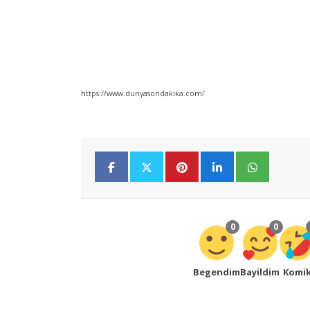
https://www.dunyasondakika.com/
0
0
Begendim
Bayildim
Komi