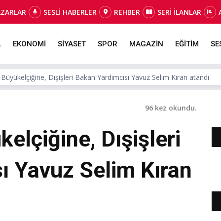
AZARLAR
SESLİ HABERLER
REHBER
SERİ İLANLAR
L
EKONOMİ
SİYASET
SPOR
MAGAZİN
EĞİTİM
SE
 Büyükelçiğine, Dışişleri Bakan Yardımcısı Yavuz Selim Kıran atandı
96 kez okundu.
elçiğine, Dışişleri
ı Yavuz Selim Kıran