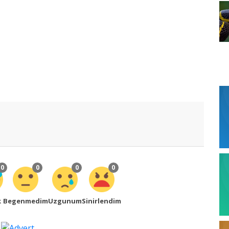
0
0
0
0
k
Begenmedim
Uzgunum
Sinirlendim