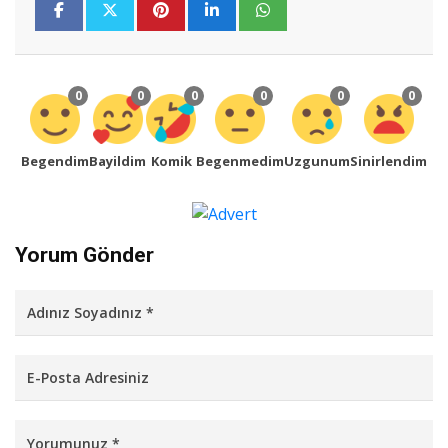
0
0
0
0
0
0
Begendim
Bayildim
Komik
Begenmedim
Uzgunum
Sinirlendim
Yorum Gönder