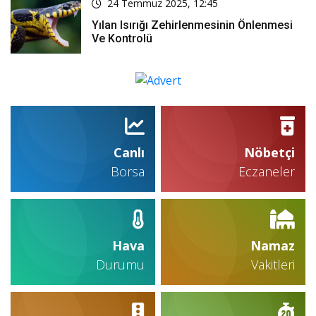
24 Temmuz 2025, 12:45
Yılan Isırığı Zehirlenmesinin Önlenmesi
Ve Kontrolü
Canlı
Nöbetçi
Borsa
Eczaneler
Hava
Namaz
Durumu
Vakitleri