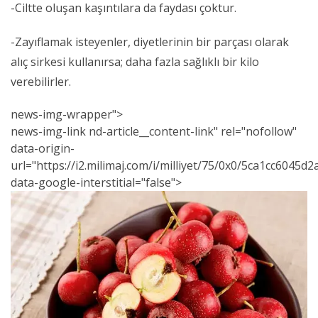
-Ciltte oluşan kaşıntılara da faydası çoktur.
-Zayıflamak isteyenler, diyetlerinin bir parçası olarak
alıç sirkesi kullanırsa; daha fazla sağlıklı bir kilo
verebilirler.
news-img-wrapper">
news
-img-link nd-article__content-link" rel="nofollow"
data-origin-
url="https://i2.milimaj.com/i/milliyet/75/0x0/5ca1cc6045d
data-google-interstitial="false">