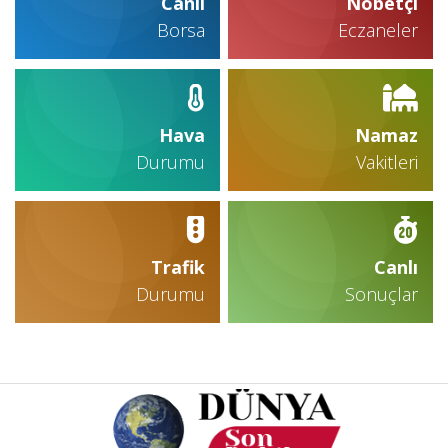
Canlı
Nöbetçi
Borsa
Eczaneler
Hava
Namaz
Durumu
Vakitleri
Trafik
Canlı
Durumu
Sonuçlar