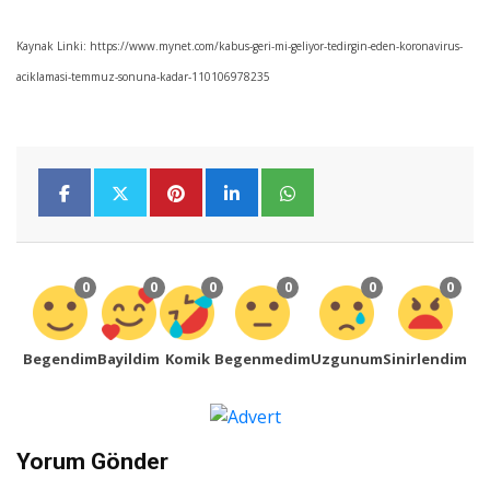
Kaynak Linki: https://www.mynet.com/kabus-geri-mi-geliyor-tedirgin-eden-koronavirus-
aciklamasi-temmuz-sonuna-kadar-110106978235
0
0
0
0
0
0
Begendim
Bayildim
Komik
Begenmedim
Uzgunum
Sinirlendim
Yorum Gönder