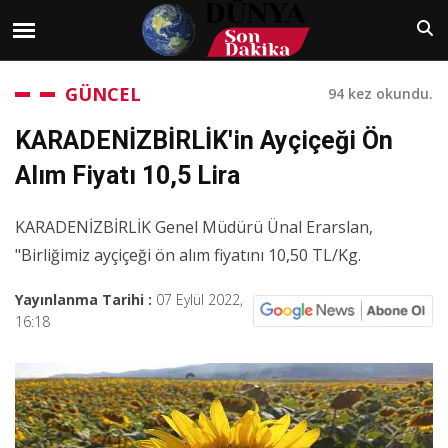
GÜNCEL
94 kez okundu.
KARADENİZBİRLİK'in Ayçiçeği Ön
Alım Fiyatı 10,5 Lira
KARADENİZBİRLİK Genel Müdürü Ünal Erarslan,
"Birliğimiz ayçiçeği ön alım fiyatını 10,50 TL/Kg.
Yayınlanma Tarihi :
07 Eylül 2022,
16:18