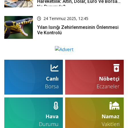
Hareketlilik: Altın, Dolar, Euro Ve Borsa
Ne Durumda?
24 Temmuz 2025, 12:45
Yılan Isırığı Zehirlenmesinin Önlenmesi
Ve Kontrolü
Canlı
Nöbetçi
Borsa
Eczaneler
Hava
Namaz
Durumu
Vakitleri