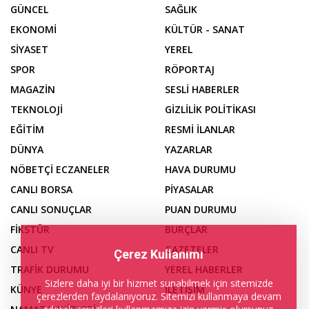
GÜNCEL
SAĞLIK
EKONOMİ
KÜLTÜR - SANAT
SİYASET
YEREL
SPOR
RÖPORTAJ
MAGAZİN
SESLİ HABERLER
TEKNOLOJİ
GİZLİLİK POLİTİKASI
EĞİTİM
RESMİ İLANLAR
DÜNYA
YAZARLAR
NÖBETÇİ ECZANELER
HAVA DURUMU
CANLI BORSA
PİYASALAR
CANLI SONUÇLAR
PUAN DURUMU
FİKSTÜR
BURÇLAR
CANLI TV
GAZETELER
Çerez Kullanımı
TRAFİK DURUMU
YEREL HABERLER
Sizlere daha iyi bir hizmet sunabilmek için sitemizde
KÜNYE
İLETİŞİM
çerezlerden faydalanıyoruz. Sitemizi kullanmaya devam