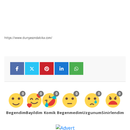
https://www.dunyasondakika.com/
0
0
0
0
0
0
Begendim
Bayildim
Komik
Begenmedim
Uzgunum
Sinirlendim