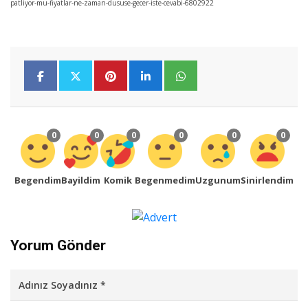
patliyor-mu-fiyatlar-ne-zaman-dususe-gecer-iste-cevabi-6802922
0
0
0
0
0
0
Begendim
Bayildim
Komik
Begenmedim
Uzgunum
Sinirlendim
Yorum Gönder