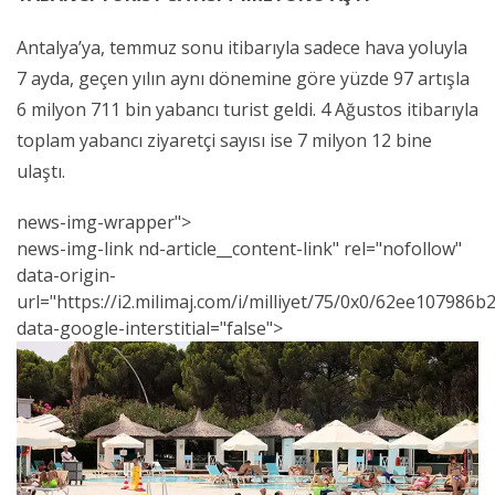
Antalya’ya, temmuz sonu itibarıyla sadece hava yoluyla
7 ayda, geçen yılın aynı dönemine göre yüzde 97 artışla
6 milyon 711 bin yabancı turist geldi. 4 Ağustos itibarıyla
toplam yabancı ziyaretçi sayısı ise 7 milyon 12 bine
ulaştı.
news-img-wrapper">
news
-img-link nd-article__content-link" rel="nofollow"
data-origin-
url="https://i2.milimaj.com/i/milliyet/75/0x0/62ee107986
data-google-interstitial="false">