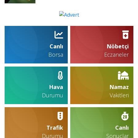
Canlı
Nöbetçi
Borsa
Eczaneler
Hava
Namaz
Durumu
Vakitleri
Trafik
Canlı
Durumu
Sonuçlar