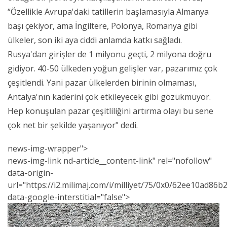
“Özellikle Avrupa'daki tatillerin başlamasıyla Almanya
başı çekiyor, ama İngiltere, Polonya, Romanya gibi
ülkeler, son iki aya ciddi anlamda katkı sağladı.
Rusya'dan girişler de 1 milyonu geçti, 2 milyona doğru
gidiyor. 40-50 ülkeden yoğun gelişler var, pazarımız çok
çeşitlendi. Yani pazar ülkelerden birinin olmaması,
Antalya'nın kaderini çok etkileyecek gibi gözükmüyor.
Hep konuşulan pazar çeşitliliğini artırma olayı bu sene
çok net bir şekilde yaşanıyor" dedi.
news-img-wrapper">
news
-img-link nd-article__content-link" rel="nofollow"
data-origin-
url="https://i2.milimaj.com/i/milliyet/75/0x0/62ee10ad86
data-google-interstitial="false">