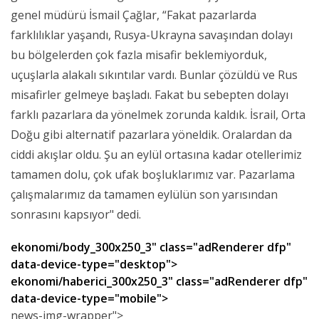
genel müdürü İsmail Çağlar, “Fakat pazarlarda
farklılıklar yaşandı, Rusya-Ukrayna savaşından dolayı
bu bölgelerden çok fazla misafir beklemiyorduk,
uçuşlarla alakalı sıkıntılar vardı. Bunlar çözüldü ve Rus
misafirler gelmeye başladı. Fakat bu sebepten dolayı
farklı pazarlara da yönelmek zorunda kaldık. İsrail, Orta
Doğu gibi alternatif pazarlara yöneldik. Oralardan da
ciddi akışlar oldu. Şu an eylül ortasına kadar otellerimiz
tamamen dolu, çok ufak boşluklarımız var. Pazarlama
çalışmalarımız da tamamen eylülün son yarısından
sonrasını kapsıyor" dedi.
ekonomi/body_300x250_3" class="adRenderer dfp"
data-device-type="desktop">
ekonomi/haberici_300x250_3" class="adRenderer dfp"
data-device-type="mobile">
news-img-wrapper">