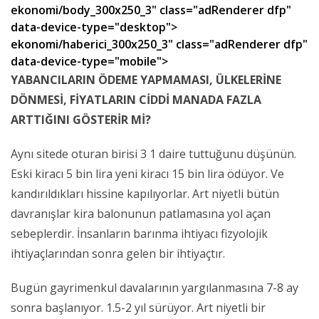
ekonomi/body_300x250_3" class="adRenderer dfp"
data-device-type="desktop">
ekonomi/haberici_300x250_3" class="adRenderer dfp"
data-device-type="mobile">
YABANCILARIN ÖDEME YAPMAMASI, ÜLKELERİNE
DÖNMESİ, FİYATLARIN CİDDİ MANADA FAZLA
ARTTIĞINI GÖSTERİR Mİ?
Aynı sitede oturan birisi 3 1 daire tuttuğunu düşünün.
Eski kiracı 5 bin lira yeni kiracı 15 bin lira ödüyor. Ve
kandırıldıkları hissine kapılıyorlar. Art niyetli bütün
davranışlar kira balonunun patlamasına yol açan
sebeplerdir. İnsanların barınma ihtiyacı fizyolojik
ihtiyaçlarından sonra gelen bir ihtiyaçtır.
Bugün gayrimenkul davalarının yargılanmasına 7-8 ay
sonra başlanıyor. 1.5-2 yıl sürüyor. Art niyetli bir