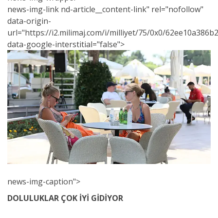
news
-img-link nd-article__content-link" rel="nofollow"
data-origin-
url="https://i2.milimaj.com/i/milliyet/75/0x0/62ee10a386
data-google-interstitial="false">
news-img-caption">
DOLULUKLAR ÇOK İYİ GİDİYOR