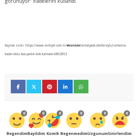
görünüyor" ifadelerini kullandı.
Kaynak Linki: https://www.milliyet.com.tr/
ekonomi
/antalyada-oteller-eylul-ortasina-
kadar-dolu-bos-yastik-bile-kalmadi-6802853
0
0
0
0
0
0
Begendim
Bayildim
Komik
Begenmedim
Uzgunum
Sinirlendim