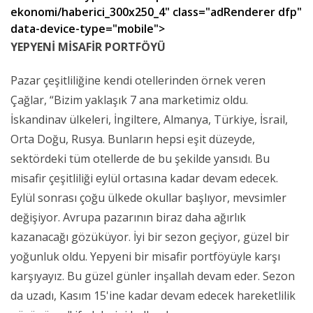
ekonomi/haberici_300x250_4" class="adRenderer dfp"
data-device-type="mobile">
YEPYENİ MİSAFİR PORTFÖYÜ
Pazar çeşitliliğine kendi otellerinden örnek veren
Çağlar, “Bizim yaklaşık 7 ana marketimiz oldu.
İskandinav ülkeleri, İngiltere, Almanya, Türkiye, İsrail,
Orta Doğu, Rusya. Bunların hepsi eşit düzeyde,
sektördeki tüm otellerde de bu şekilde yansıdı. Bu
misafir çeşitliliği eylül ortasına kadar devam edecek.
Eylül sonrası çoğu ülkede okullar başlıyor, mevsimler
değişiyor. Avrupa pazarının biraz daha ağırlık
kazanacağı gözüküyor. İyi bir sezon geçiyor, güzel bir
yoğunluk oldu. Yepyeni bir misafir portföyüyle karşı
karşıyayız. Bu güzel günler inşallah devam eder. Sezon
da uzadı, Kasım 15'ine kadar devam edecek hareketlilik