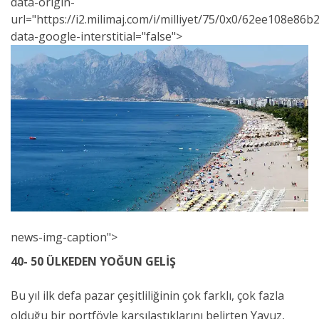
data-origin-
url="https://i2.milimaj.com/i/milliyet/75/0x0/62ee108e86
data-google-interstitial="false">
news-img-caption">
40- 50 ÜLKEDEN YOĞUN GELİŞ
Bu yıl ilk defa pazar çeşitliliğinin çok farklı, çok fazla
olduğu bir portföyle karşılaştıklarını belirten Yavuz,