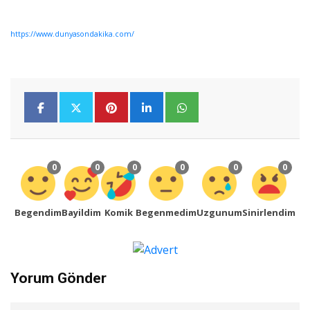
https://www.dunyasondakika.com/
0
0
0
0
0
0
Begendim
Bayildim
Komik
Begenmedim
Uzgunum
Sinirlendim
Yorum Gönder