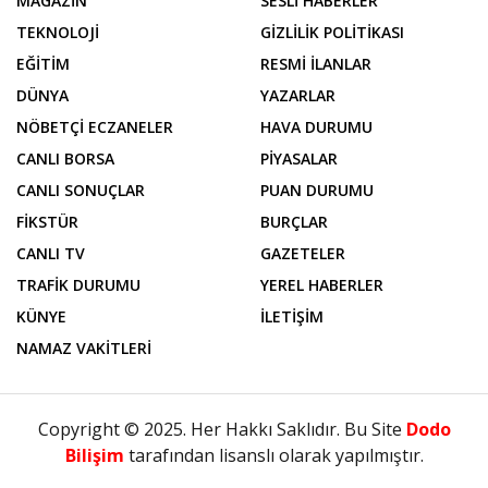
SİYASET
YEREL
SPOR
RÖPORTAJ
MAGAZİN
SESLİ HABERLER
TEKNOLOJİ
GİZLİLİK POLİTİKASI
EĞİTİM
RESMİ İLANLAR
DÜNYA
YAZARLAR
NÖBETÇİ ECZANELER
HAVA DURUMU
CANLI BORSA
PİYASALAR
CANLI SONUÇLAR
PUAN DURUMU
FİKSTÜR
BURÇLAR
CANLI TV
GAZETELER
TRAFİK DURUMU
YEREL HABERLER
KÜNYE
İLETİŞİM
NAMAZ VAKİTLERİ