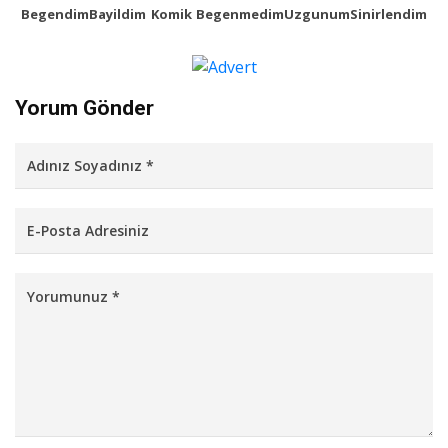
Begendim
Bayildim
Komik
Begenmedim
Uzgunum
Sinirlendim
Yorum Gönder