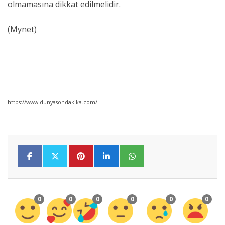
olmamasına dikkat edilmelidir.
(Mynet)
https://www.dunyasondakika.com/
0
0
0
0
0
0