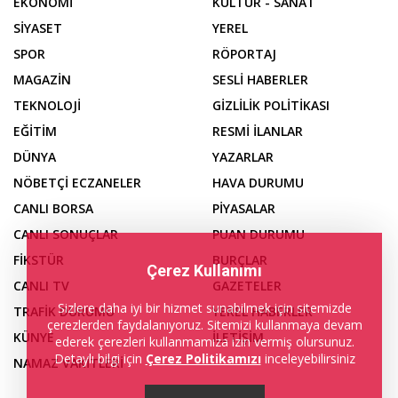
EKONOMİ
KÜLTÜR - SANAT
SİYASET
YEREL
SPOR
RÖPORTAJ
MAGAZİN
SESLİ HABERLER
TEKNOLOJİ
GİZLİLİK POLİTİKASI
EĞİTİM
RESMİ İLANLAR
DÜNYA
YAZARLAR
NÖBETÇİ ECZANELER
HAVA DURUMU
CANLI BORSA
PİYASALAR
CANLI SONUÇLAR
PUAN DURUMU
FİKSTÜR
BURÇLAR
Çerez Kullanımı
CANLI TV
GAZETELER
Sizlere daha iyi bir hizmet sunabilmek için sitemizde
TRAFİK DURUMU
YEREL HABERLER
çerezlerden faydalanıyoruz. Sitemizi kullanmaya devam
KÜNYE
İLETİŞİM
ederek çerezleri kullanmamıza izin vermiş olursunuz.
Detaylı bilgi için
Çerez Politikamızı
inceleyebilirsiniz
NAMAZ VAKİTLERİ