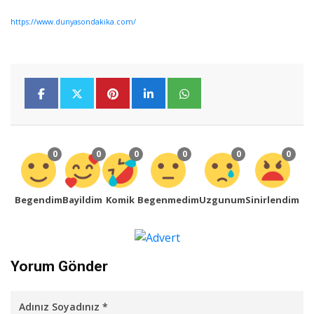
https://www.dunyasondakika.com/
0
0
0
0
0
0
Begendim
Bayildim
Komik
Begenmedim
Uzgunum
Sinirlendim
Yorum Gönder