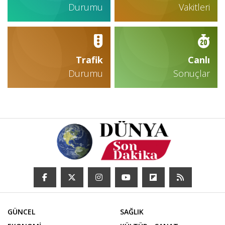
Durumu
Vakitleri
Trafik
Canlı
Durumu
Sonuçlar
GÜNCEL
SAĞLIK