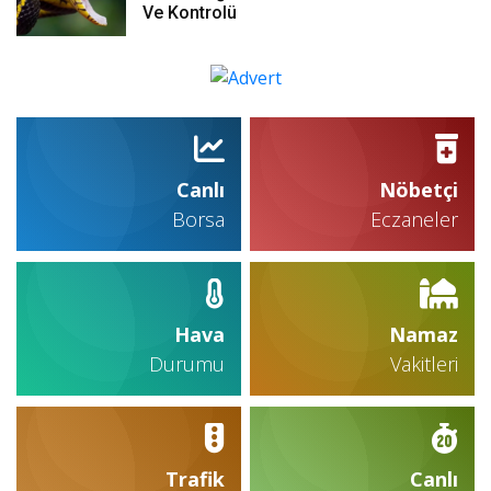
Ve Kontrolü
Canlı
Nöbetçi
Borsa
Eczaneler
Hava
Namaz
Durumu
Vakitleri
Trafik
Canlı