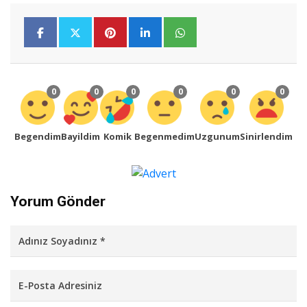
0
0
0
0
0
0
Begendim
Bayildim
Komik
Begenmedim
Uzgunum
Sinirlendim
Yorum Gönder