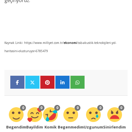
geçiriyoruz.”
Kaynak Linki: https://www.milliyet.com.tr/
ekonomi
/ssb-akustik-teknolojileri-yol-
haritasini-olusturuyor-6785479
0
0
0
0
0
0
Begendim
Bayildim
Komik
Begenmedim
Uzgunum
Sinirlendim