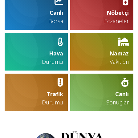
Canlı
Nöbetçi
Borsa
Eczaneler
Hava
Namaz
Durumu
Vakitleri
Trafik
Canlı
Durumu
Sonuçlar