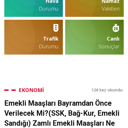
Hava
Namaz
Durumu
Vakitleri
Trafik
Canlı
Durumu
Sonuçlar
EKONOMİ
126 kez okundu.
Emekli Maaşları Bayramdan Önce
Verilecek Mi?(SSK, Bağ-Kur, Emekli
Sandığı) Zamlı Emekli Maaşları Ne