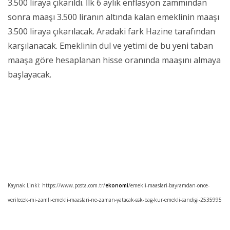
3.500 liraya çıkarıldı. İlk 6 aylık enflasyon zammından
sonra maaşı 3.500 liranın altında kalan emeklinin maaşı
3.500 liraya çıkarılacak. Aradaki fark Hazine tarafından
karşılanacak. Emeklinin dul ve yetimi de bu yeni taban
maaşa göre hesaplanan hisse oranında maaşını almaya
başlayacak.
Kaynak Linki: https://www.posta.com.tr/
ekonomi
/emekli-maaslari-bayramdan-once-
verilecek-mi-zamli-emekli-maaslari-ne-zaman-yatacak-ssk-bag-kur-emekli-sandigi-2535995