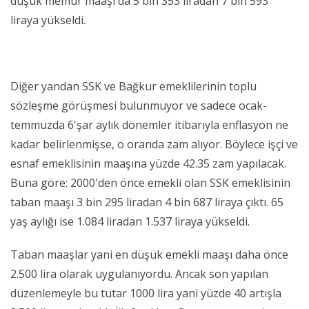
düşük memur maaşı da 5 bin 353 liradan 7 bin 593
liraya yükseldi.
Diğer yandan SSK ve Bağkur emeklilerinin toplu
sözleşme görüşmesi bulunmuyor ve sadece ocak-
temmuzda 6'şar aylık dönemler itibarıyla enflasyon ne
kadar belirlenmişse, o oranda zam alıyor. Böylece işçi ve
esnaf emeklisinin maaşına yüzde 42.35 zam yapılacak.
Buna göre; 2000'den önce emekli olan SSK emeklisinin
taban maaşı 3 bin 295 liradan 4 bin 687 liraya çıktı. 65
yaş aylığı ise 1.084 liradan 1.537 liraya yükseldi.
Taban maaşlar yani en düşük emekli maaşı daha önce
2.500 lira olarak uygulanıyordu. Ancak son yapılan
düzenlemeyle bu tutar 1000 lira yani yüzde 40 artışla