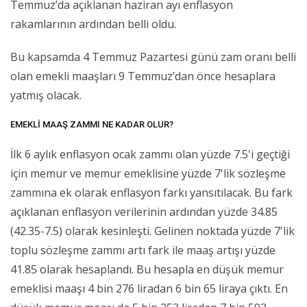
Temmuz’da açıklanan haziran ayı enflasyon
rakamlarının ardından belli oldu.
Bu kapsamda 4 Temmuz Pazartesi günü zam oranı belli
olan emekli maaşları 9 Temmuz’dan önce hesaplara
yatmış olacak.
EMEKLİ MAAŞ ZAMMI NE KADAR OLUR?
İlk 6 aylık enflasyon ocak zammı olan yüzde 7.5'i geçtiği
için memur ve memur emeklisine yüzde 7'lik sözleşme
zammına ek olarak enflasyon farkı yansıtılacak. Bu fark
açıklanan enflasyon verilerinin ardından yüzde 34.85
(42.35-7.5) olarak kesinleşti. Gelinen noktada yüzde 7'lik
toplu sözleşme zammı artı fark ile maaş artışı yüzde
41.85 olarak hesaplandı. Bu hesapla en düşük memur
emeklisi maaşı 4 bin 276 liradan 6 bin 65 liraya çıktı. En