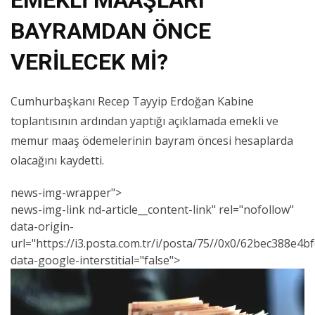
EMEKLİ MAAŞLARI
BAYRAMDAN ÖNCE
VERİLECEK Mİ?
Cumhurbaşkanı Recep Tayyip Erdoğan Kabine
toplantısının ardından yaptığı açıklamada emekli ve
memur maaş ödemelerinin bayram öncesi hesaplarda
olacağını kaydetti.
news-img-wrapper">
news
-img-link nd-article__content-link" rel="nofollow"
data-origin-
url="https://i3.posta.com.tr/i/posta/75//0x0/62bec388e4b
data-google-interstitial="false">