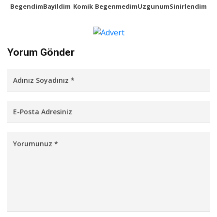
Begendim
Bayildim
Komik
Begenmedim
Uzgunum
Sinirlendim
Yorum Gönder