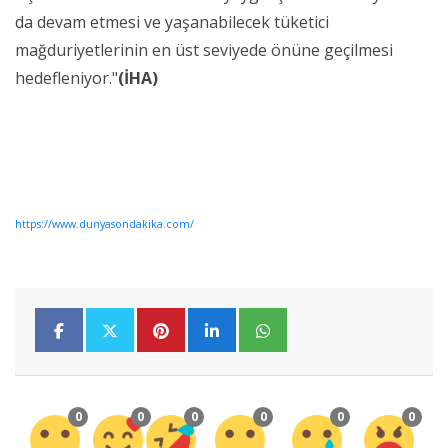
da devam etmesi ve yaşanabilecek tüketici
mağduriyetlerinin en üst seviyede önüne geçilmesi
hedefleniyor."
(İHA)
https://www.dunyasondakika.com/
0
0
0
0
0
0