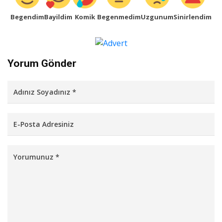
Begendim
Bayildim
Komik
Begenmedim
Uzgunum
Sinirlendim
Yorum Gönder