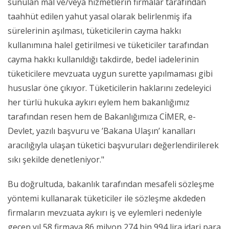
sunulan mal ve/veya hizmetlerin firmalar tarafından
taahhüt edilen yahut yasal olarak belirlenmiş ifa
sürelerinin aşılması, tüketicilerin cayma hakkı
kullanımına halel getirilmesi ve tüketiciler tarafından
cayma hakkı kullanıldığı takdirde, bedel iadelerinin
tüketicilere mevzuata uygun surette yapılmaması gibi
hususlar öne çıkıyor. Tüketicilerin haklarını zedeleyici
her türlü hukuka aykırı eylem hem bakanlığımız
tarafından resen hem de Bakanlığımıza CİMER, e-
Devlet, yazılı başvuru ve ’Bakana Ulaşın’ kanalları
aracılığıyla ulaşan tüketici başvuruları değerlendirilerek
sıkı şekilde denetleniyor."
Bu doğrultuda, bakanlık tarafından mesafeli sözleşme
yöntemi kullanarak tüketiciler ile sözleşme akdeden
firmaların mevzuata aykırı iş ve eylemleri nedeniyle
geçen yıl 58 firmaya 86 milyon 274 bin 994 lira idari para