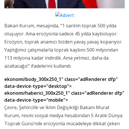
Bakan Kurum, mesajında, “1 santim toprak 500 yılda
oluşuyor. Ama erozyonla sadece 45 yılda kayboluyor.
Erozyon, toprak anamızı bizden yavaş yavaş koparıyor.
Yaptığımız çalışmalarla toprak kaybını 500 milyondan
113 milyona kadar indirdik. Ama yetmez, daha da
azaltacağız” ifadelerini kullandı.
ekonomi/body_300x250_1" class="adRenderer dfp"
data-device-type="desktop">
ekonomi/haberici_300x250_1" class="adRenderer dfp"
data-device-type="mobile">
Çevre, Şehircilik ve İklim Değişikliği Bakanı Murat
Kurum, resmi sosyal medya hesabından 5 Aralık Dünya
Toprak Günü’nde erozyonla mücadeleye dikkat çeken