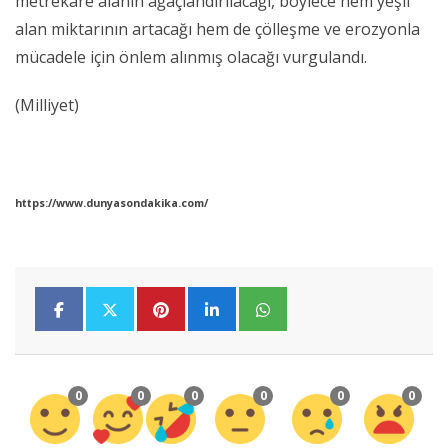
metrekare alanın ağaçlandırılacağı, böylece hem yeşil
alan miktarının artacağı hem de çölleşme ve erozyonla
mücadele için önlem alınmış olacağı vurgulandı.
(Milliyet)
https://www.dunyasondakika.com/
0
0
0
0
0
0