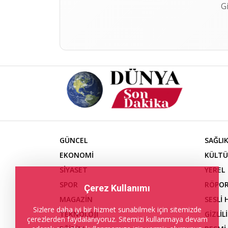
G
GÜNCEL
SAĞLI
EKONOMİ
KÜLTÜ
SİYASET
YEREL
SPOR
RÖPOR
Çerez Kullanımı
MAGAZİN
SESLİ
Sizlere daha iyi bir hizmet sunabilmek için sitemizde
TEKNOLOJİ
GİZLİL
çerezlerden faydalanıyoruz. Sitemizi kullanmaya devam