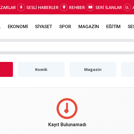
AZARLAR
SESLİ HABERLER
REHBER
SERİ İLANLAR
L
EKONOMİ
SİYASET
SPOR
MAGAZİN
EĞİTİM
SE
Komik
Magazin
Kayıt Bulunamadı