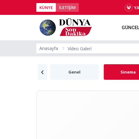
Y
KÜNYE
İLETİŞİM
GÜNCE
Anasayfa
Vi̇deo Galeri̇
Hayvanlar Alemi
Genel
Sinema