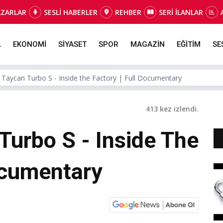
AZARLAR
SESLİ HABERLER
REHBER
SERİ İLANLAR
L
EKONOMİ
SİYASET
SPOR
MAGAZİN
EĞİTİM
SE
 Taycan Turbo S - Inside the Factory | Full Documentary
413 kez izlendi.
Turbo S - Inside The
ocumentary