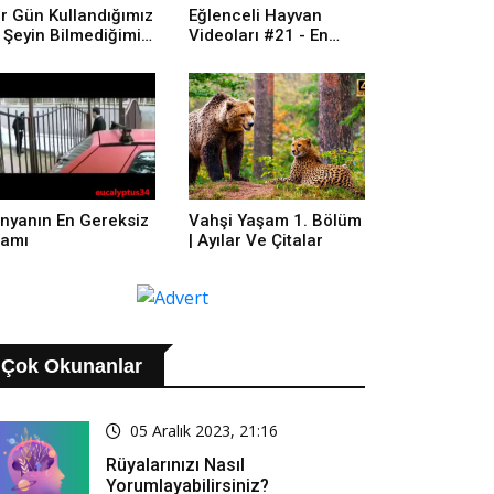
r Gün Kullandığımız
Eğlenceli Hayvan
 Şeyin Bilmediğimiz
Videoları #21 - En
ellikleri
Komik Kediler -şirin
Kediler Ve Köpekler
nyanın En Gereksiz
Vahşi Yaşam 1. Bölüm
amı
| Ayılar Ve Çitalar
Çok Okunanlar
05 Aralık 2023, 21:16
Rüyalarınızı Nasıl
Yorumlayabilirsiniz?