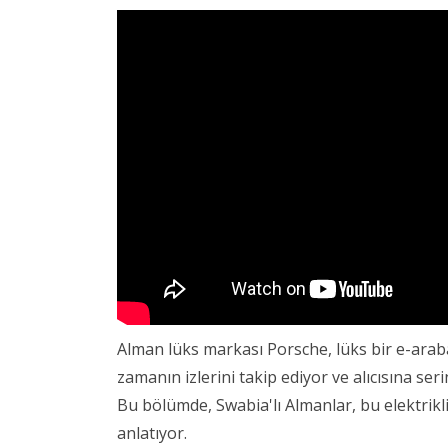
Alman lüks markası Porsche, lüks bir e-ara
zamanın izlerini takip ediyor ve alıcısına se
Bu bölümde, Swabia'lı Almanlar, bu elektrikli
anlatıyor.