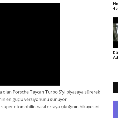
He
45
Öz
Dü
Ad
ba olan Porsche Taycan Turbo S'yi piyasaya sürerek
rinin en güçlü versiyonunu sunuyor.
 süper otomobilin nasıl ortaya çıktığının hikayesini