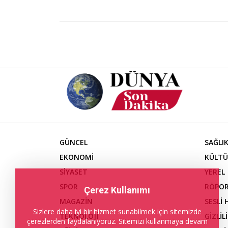
GÜNCEL
SAĞLI
EKONOMİ
KÜLTÜ
SİYASET
YEREL
SPOR
RÖPOR
Çerez Kullanımı
MAGAZİN
SESLİ
Sizlere daha iyi bir hizmet sunabilmek için sitemizde
TEKNOLOJİ
GİZLİL
çerezlerden faydalanıyoruz. Sitemizi kullanmaya devam