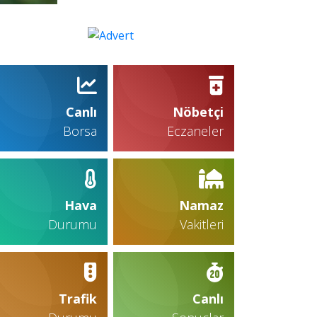
Canlı
Nöbetçi
Borsa
Eczaneler
Hava
Namaz
Durumu
Vakitleri
Trafik
Canlı