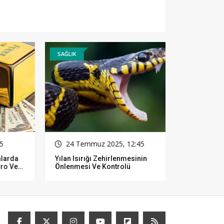
SAĞLIK
GÜNCEL
24 Temmuz 2025, 12:45
05 Aralı
rda
Yılan Isırığı Zehirlenmesinin
Rüyalarınızı
 Ve
Önlenmesi Ve Kontrolü
Yorumlayabi