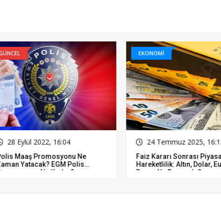
CEL
EKONOMİ
8 Eylül 2022, 16:04
24 Temmuz 2025, 16:15
is Maaş Promosyonu Ne
Faiz Kararı Sonrası Piyasala
an Yatacak? EGM Polis
Hareketlilik: Altın, Dolar, Euro
mosyonu Ne Kadar?
Borsa Ne Durumda?