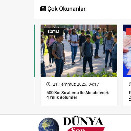
Çok Okunanlar
EĞİTİM
GÜN
16
21 Temmuz 2025, 04:17
2
500 Bin Sıralama Ile Alınabilecek
Pol
4 Yıllık Bölümler
Zam
Pro