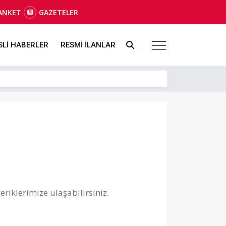
ANKET
GAZETELER
SLİ HABERLER
RESMİ İLANLAR
riklerimize ulaşabilirsiniz.