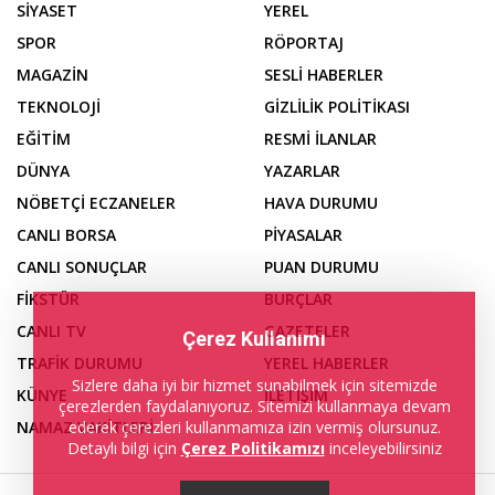
SİYASET
YEREL
SPOR
RÖPORTAJ
MAGAZİN
SESLİ HABERLER
TEKNOLOJİ
GİZLİLİK POLİTİKASI
EĞİTİM
RESMİ İLANLAR
DÜNYA
YAZARLAR
NÖBETÇİ ECZANELER
HAVA DURUMU
CANLI BORSA
PİYASALAR
CANLI SONUÇLAR
PUAN DURUMU
FİKSTÜR
BURÇLAR
CANLI TV
GAZETELER
Çerez Kullanımı
TRAFİK DURUMU
YEREL HABERLER
Sizlere daha iyi bir hizmet sunabilmek için sitemizde
KÜNYE
İLETİŞİM
çerezlerden faydalanıyoruz. Sitemizi kullanmaya devam
ederek çerezleri kullanmamıza izin vermiş olursunuz.
NAMAZ VAKİTLERİ
Detaylı bilgi için
Çerez Politikamızı
inceleyebilirsiniz