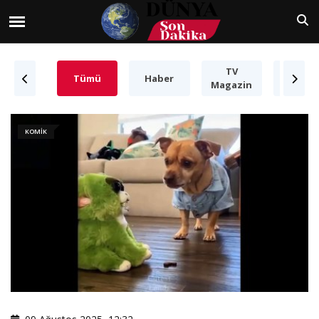
TV
Süper
Tümü
Haber
Magazin
Yetene
KOMIK