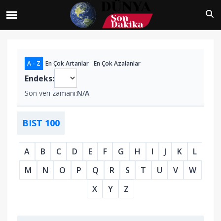
A - Z
En Çok Artanlar
En Çok Azalanlar
Endeks:
Son veri zamanı:
N/A
BIST 100
A
B
C
D
E
F
G
H
I
J
K
L
M
N
O
P
Q
R
S
T
U
V
W
X
Y
Z