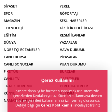
SİYASET
YEREL
SPOR
RÖPORTAJ
MAGAZİN
SESLİ HABERLER
TEKNOLOJİ
GİZLİLİK POLİTİKASI
EĞİTİM
RESMİ İLANLAR
DÜNYA
YAZARLAR
NÖBETÇİ ECZANELER
HAVA DURUMU
CANLI BORSA
PİYASALAR
CANLI SONUÇLAR
PUAN DURUMU
FİKSTÜR
BURÇLAR
CANLI TV
GAZETELER
Çerez Kullanımı
TRAFİK DURUMU
YEREL HABERLER
Sizlere daha iyi bir hizmet sunabilmek için sitemizde
KÜNYE
İLETİŞİM
çerezlerden faydalanıyoruz. Sitemizi kullanmaya devam
NAMAZ VAKİTLERİ
ederek çerezleri kullanmamıza izin vermiş olursunuz.
Detaylı bilgi için
Çerez Politikamızı
inceleyebilirsiniz