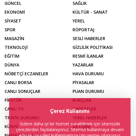
GÜNCEL
SAĞLIK
EKONOMİ
KÜLTÜR - SANAT
SİYASET
YEREL
SPOR
RÖPORTAJ
MAGAZİN
SESLİ HABERLER
TEKNOLOJİ
GİZLİLİK POLİTİKASI
EĞİTİM
RESMİ İLANLAR
DÜNYA
YAZARLAR
NÖBETÇİ ECZANELER
HAVA DURUMU
CANLI BORSA
PİYASALAR
CANLI SONUÇLAR
PUAN DURUMU
FİKSTÜR
BURÇLAR
CANLI TV
GAZETELER
Çerez Kullanımı
TRAFİK DURUMU
YEREL HABERLER
Sizlere daha iyi bir hizmet sunabilmek için sitemizde
KÜNYE
İLETİŞİM
çerezlerden faydalanıyoruz. Sitemizi kullanmaya devam
ederek çerezleri kullanmamıza izin vermiş olursunuz.
NAMAZ VAKİTLERİ