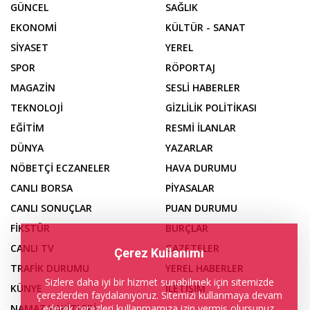
GÜNCEL
SAĞLIK
EKONOMİ
KÜLTÜR - SANAT
SİYASET
YEREL
SPOR
RÖPORTAJ
MAGAZİN
SESLİ HABERLER
TEKNOLOJİ
GİZLİLİK POLİTİKASI
EĞİTİM
RESMİ İLANLAR
DÜNYA
YAZARLAR
NÖBETÇİ ECZANELER
HAVA DURUMU
CANLI BORSA
PİYASALAR
CANLI SONUÇLAR
PUAN DURUMU
FİKSTÜR
BURÇLAR
CANLI TV
GAZETELER
Çerez Kullanımı
TRAFİK DURUMU
YEREL HABERLER
Sizlere daha iyi bir hizmet sunabilmek için sitemizde
KÜNYE
İLETİŞİM
çerezlerden faydalanıyoruz. Sitemizi kullanmaya devam
ederek çerezleri kullanmamıza izin vermiş olursunuz.
NAMAZ VAKİTLERİ