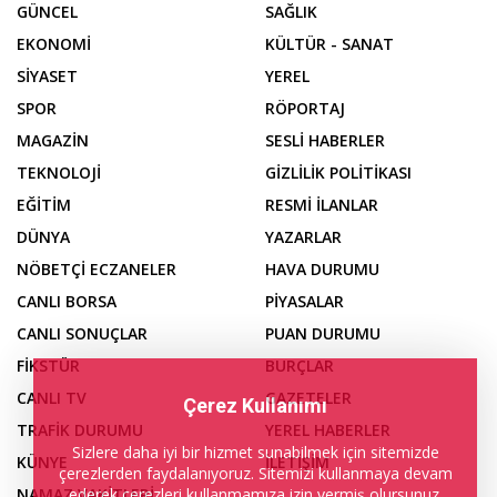
GÜNCEL
SAĞLIK
EKONOMİ
KÜLTÜR - SANAT
SİYASET
YEREL
SPOR
RÖPORTAJ
MAGAZİN
SESLİ HABERLER
TEKNOLOJİ
GİZLİLİK POLİTİKASI
EĞİTİM
RESMİ İLANLAR
DÜNYA
YAZARLAR
NÖBETÇİ ECZANELER
HAVA DURUMU
CANLI BORSA
PİYASALAR
CANLI SONUÇLAR
PUAN DURUMU
FİKSTÜR
BURÇLAR
CANLI TV
GAZETELER
Çerez Kullanımı
TRAFİK DURUMU
YEREL HABERLER
Sizlere daha iyi bir hizmet sunabilmek için sitemizde
KÜNYE
İLETİŞİM
çerezlerden faydalanıyoruz. Sitemizi kullanmaya devam
ederek çerezleri kullanmamıza izin vermiş olursunuz.
NAMAZ VAKİTLERİ