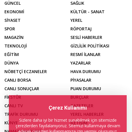
GÜNCEL
SAĞLIK
EKONOMİ
KÜLTÜR - SANAT
SİYASET
YEREL
SPOR
RÖPORTAJ
MAGAZİN
SESLİ HABERLER
TEKNOLOJİ
GİZLİLİK POLİTİKASI
EĞİTİM
RESMİ İLANLAR
DÜNYA
YAZARLAR
NÖBETÇİ ECZANELER
HAVA DURUMU
CANLI BORSA
PİYASALAR
CANLI SONUÇLAR
PUAN DURUMU
FİKSTÜR
BURÇLAR
CANLI TV
GAZETELER
Çerez Kullanımı
TRAFİK DURUMU
YEREL HABERLER
Sizlere daha iyi bir hizmet sunabilmek için sitemizde
KÜNYE
İLETİŞİM
çerezlerden faydalanıyoruz. Sitemizi kullanmaya devam
ederek çerezleri kullanmamıza izin vermiş olursunuz.
NAMAZ VAKİTLERİ