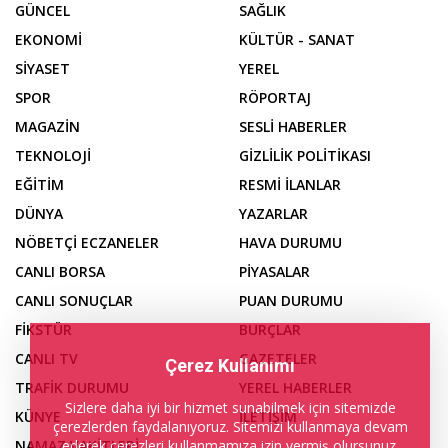
GÜNCEL
SAĞLIK
EKONOMİ
KÜLTÜR - SANAT
SİYASET
YEREL
SPOR
RÖPORTAJ
MAGAZİN
SESLİ HABERLER
TEKNOLOJİ
GİZLİLİK POLİTİKASI
EĞİTİM
RESMİ İLANLAR
DÜNYA
YAZARLAR
NÖBETÇİ ECZANELER
HAVA DURUMU
CANLI BORSA
PİYASALAR
CANLI SONUÇLAR
PUAN DURUMU
FİKSTÜR
BURÇLAR
CANLI TV
GAZETELER
Çerez Kullanımı
TRAFİK DURUMU
YEREL HABERLER
Sizlere daha iyi bir hizmet sunabilmek için sitemizde
KÜNYE
İLETİŞİM
çerezlerden faydalanıyoruz. Sitemizi kullanmaya devam
ederek çerezleri kullanmamıza izin vermiş olursunuz.
NAMAZ VAKİTLERİ