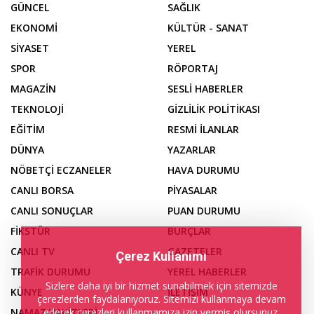
GÜNCEL
SAĞLIK
EKONOMİ
KÜLTÜR - SANAT
SİYASET
YEREL
SPOR
RÖPORTAJ
MAGAZİN
SESLİ HABERLER
TEKNOLOJİ
GİZLİLİK POLİTİKASI
EĞİTİM
RESMİ İLANLAR
DÜNYA
YAZARLAR
NÖBETÇİ ECZANELER
HAVA DURUMU
CANLI BORSA
PİYASALAR
CANLI SONUÇLAR
PUAN DURUMU
FİKSTÜR
BURÇLAR
CANLI TV
GAZETELER
Çerez Kullanımı
TRAFİK DURUMU
YEREL HABERLER
Sizlere daha iyi bir hizmet sunabilmek için sitemizde
KÜNYE
İLETİŞİM
çerezlerden faydalanıyoruz. Sitemizi kullanmaya devam
ederek çerezleri kullanmamıza izin vermiş olursunuz.
NAMAZ VAKİTLERİ