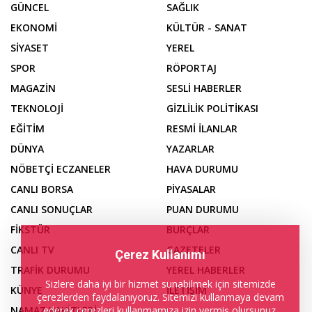
GÜNCEL
SAĞLIK
EKONOMİ
KÜLTÜR - SANAT
SİYASET
YEREL
SPOR
RÖPORTAJ
MAGAZİN
SESLİ HABERLER
TEKNOLOJİ
GİZLİLİK POLİTİKASI
EĞİTİM
RESMİ İLANLAR
DÜNYA
YAZARLAR
NÖBETÇİ ECZANELER
HAVA DURUMU
CANLI BORSA
PİYASALAR
CANLI SONUÇLAR
PUAN DURUMU
FİKSTÜR
BURÇLAR
CANLI TV
GAZETELER
Çerez Kullanımı
TRAFİK DURUMU
YEREL HABERLER
Sizlere daha iyi bir hizmet sunabilmek için sitemizde
KÜNYE
İLETİŞİM
çerezlerden faydalanıyoruz. Sitemizi kullanmaya devam
ederek çerezleri kullanmamıza izin vermiş olursunuz.
NAMAZ VAKİTLERİ