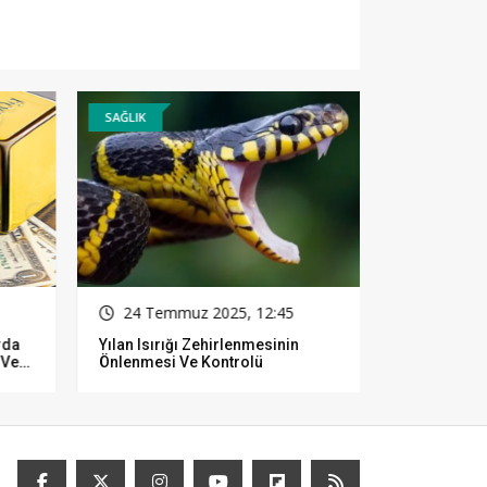
SAĞLIK
GÜNCEL
24 Temmuz 2025, 12:45
05 Aralı
rda
Yılan Isırığı Zehirlenmesinin
Rüyalarınızı
 Ve
Önlenmesi Ve Kontrolü
Yorumlayabi