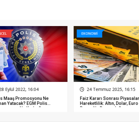
CEL
EKONOMİ
8 Eylül 2022, 16:04
24 Temmuz 2025, 16:15
is Maaş Promosyonu Ne
Faiz Kararı Sonrası Piyasala
an Yatacak? EGM Polis
Hareketlilik: Altın, Dolar, Euro
mosyonu Ne Kadar?
Borsa Ne Durumda?