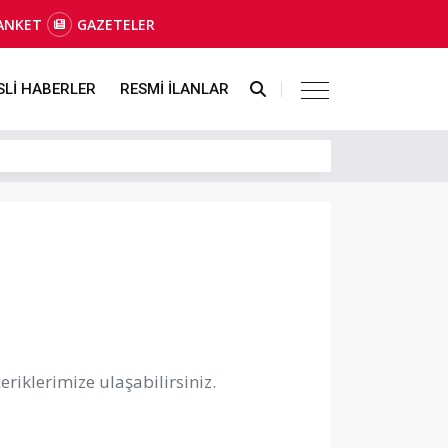
ANKET
GAZETELER
SLİ HABERLER
RESMİ İLANLAR
riklerimize ulaşabilirsiniz.