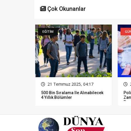
Çok Okunanlar
EĞİTİM
GÜN
16
21 Temmuz 2025, 04:17
2
500 Bin Sıralama Ile Alınabilecek
Pol
4 Yıllık Bölümler
Zam
Pro