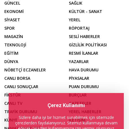
GÜNCEL
SAĞLIK
EKONOMİ
KÜLTÜR - SANAT
SİYASET
YEREL
SPOR
RÖPORTAJ
MAGAZİN
SESLİ HABERLER
TEKNOLOJİ
GİZLİLİK POLİTİKASI
EĞİTİM
RESMİ İLANLAR
DÜNYA
YAZARLAR
NÖBETÇİ ECZANELER
HAVA DURUMU
CANLI BORSA
PİYASALAR
CANLI SONUÇLAR
PUAN DURUMU
FİKSTÜR
BURÇLAR
CANLI TV
GAZETELER
Çerez Kullanımı
TRAFİK DURUMU
YEREL HABERLER
Sizlere daha iyi bir hizmet sunabilmek için sitemizde
KÜNYE
İLETİŞİM
çerezlerden faydalanıyoruz. Sitemizi kullanmaya devam
ederek çerezleri kullanmamıza izin vermiş olursunuz.
NAMAZ VAKİTLERİ