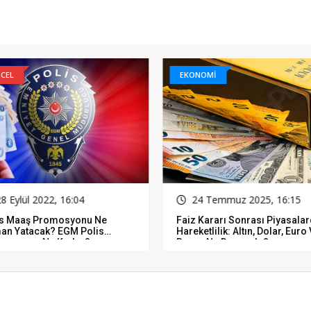
CEL
EKONOMİ
8 Eylül 2022, 16:04
24 Temmuz 2025, 16:15
is Maaş Promosyonu Ne
Faiz Kararı Sonrası Piyasala
an Yatacak? EGM Polis
Hareketlilik: Altın, Dolar, Euro
mosyonu Ne Kadar?
Borsa Ne Durumda?