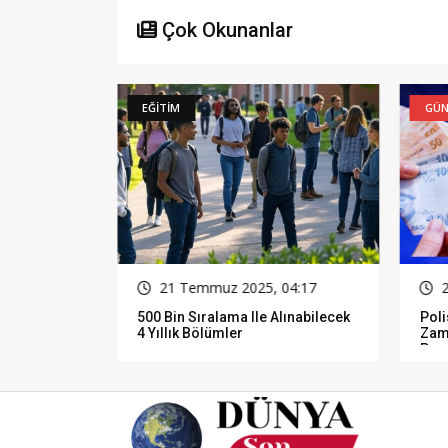
Çok Okunanlar
EĞİTİM
GÜN
16
21 Temmuz 2025, 04:17
2
500 Bin Sıralama Ile Alınabilecek
Pol
4 Yıllık Bölümler
Zam
Pro