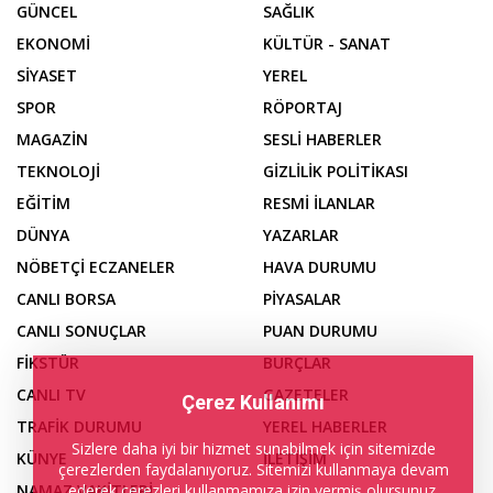
GÜNCEL
SAĞLIK
EKONOMİ
KÜLTÜR - SANAT
SİYASET
YEREL
SPOR
RÖPORTAJ
MAGAZİN
SESLİ HABERLER
TEKNOLOJİ
GİZLİLİK POLİTİKASI
EĞİTİM
RESMİ İLANLAR
DÜNYA
YAZARLAR
NÖBETÇİ ECZANELER
HAVA DURUMU
CANLI BORSA
PİYASALAR
CANLI SONUÇLAR
PUAN DURUMU
FİKSTÜR
BURÇLAR
CANLI TV
GAZETELER
Çerez Kullanımı
TRAFİK DURUMU
YEREL HABERLER
Sizlere daha iyi bir hizmet sunabilmek için sitemizde
KÜNYE
İLETİŞİM
çerezlerden faydalanıyoruz. Sitemizi kullanmaya devam
ederek çerezleri kullanmamıza izin vermiş olursunuz.
NAMAZ VAKİTLERİ