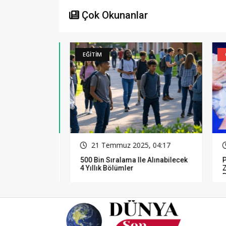
Çok Okunanlar
EĞİTİM
GÜN
16
21 Temmuz 2025, 04:17
2
500 Bin Sıralama Ile Alınabilecek
Pol
4 Yıllık Bölümler
Zam
Pro