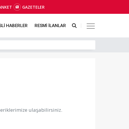
ANKET
GAZETELER
SLİ HABERLER
RESMİ İLANLAR
riklerimize ulaşabilirsiniz.