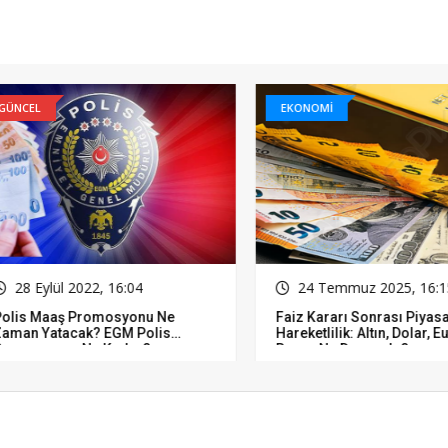
CEL
EKONOMİ
8 Eylül 2022, 16:04
24 Temmuz 2025, 16:15
is Maaş Promosyonu Ne
Faiz Kararı Sonrası Piyasala
an Yatacak? EGM Polis
Hareketlilik: Altın, Dolar, Euro
mosyonu Ne Kadar?
Borsa Ne Durumda?