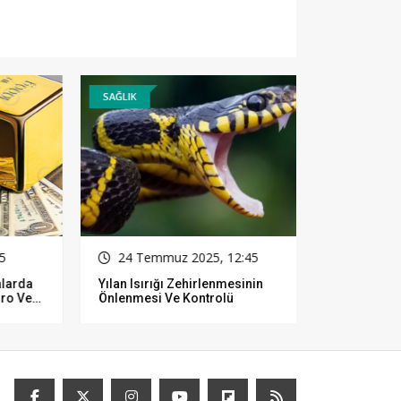
SAĞLIK
GÜNCEL
24 Temmuz 2025, 12:45
05 Aralı
rda
Yılan Isırığı Zehirlenmesinin
Rüyalarınızı
 Ve
Önlenmesi Ve Kontrolü
Yorumlayabi