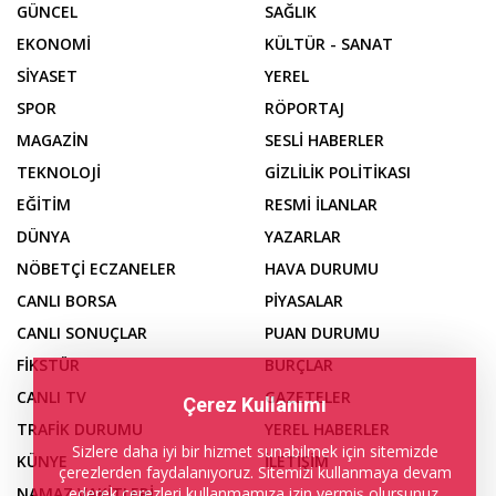
GÜNCEL
SAĞLIK
EKONOMİ
KÜLTÜR - SANAT
SİYASET
YEREL
SPOR
RÖPORTAJ
MAGAZİN
SESLİ HABERLER
TEKNOLOJİ
GİZLİLİK POLİTİKASI
EĞİTİM
RESMİ İLANLAR
DÜNYA
YAZARLAR
NÖBETÇİ ECZANELER
HAVA DURUMU
CANLI BORSA
PİYASALAR
CANLI SONUÇLAR
PUAN DURUMU
FİKSTÜR
BURÇLAR
CANLI TV
GAZETELER
Çerez Kullanımı
TRAFİK DURUMU
YEREL HABERLER
Sizlere daha iyi bir hizmet sunabilmek için sitemizde
KÜNYE
İLETİŞİM
çerezlerden faydalanıyoruz. Sitemizi kullanmaya devam
ederek çerezleri kullanmamıza izin vermiş olursunuz.
NAMAZ VAKİTLERİ