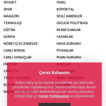
SİYASET
YEREL
SPOR
RÖPORTAJ
MAGAZİN
SESLİ HABERLER
TEKNOLOJİ
GİZLİLİK POLİTİKASI
EĞİTİM
RESMİ İLANLAR
DÜNYA
YAZARLAR
NÖBETÇİ ECZANELER
HAVA DURUMU
CANLI BORSA
PİYASALAR
CANLI SONUÇLAR
PUAN DURUMU
FİKSTÜR
BURÇLAR
CANLI TV
GAZETELER
Çerez Kullanımı
TRAFİK DURUMU
YEREL HABERLER
Sizlere daha iyi bir hizmet sunabilmek için sitemizde
KÜNYE
İLETİŞİM
çerezlerden faydalanıyoruz. Sitemizi kullanmaya devam
ederek çerezleri kullanmamıza izin vermiş olursunuz.
NAMAZ VAKİTLERİ
Detaylı bilgi için
Çerez Politikamızı
inceleyebilirsiniz