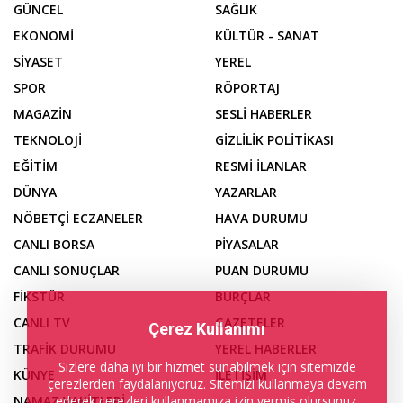
GÜNCEL
SAĞLIK
EKONOMİ
KÜLTÜR - SANAT
SİYASET
YEREL
SPOR
RÖPORTAJ
MAGAZİN
SESLİ HABERLER
TEKNOLOJİ
GİZLİLİK POLİTİKASI
EĞİTİM
RESMİ İLANLAR
DÜNYA
YAZARLAR
NÖBETÇİ ECZANELER
HAVA DURUMU
CANLI BORSA
PİYASALAR
CANLI SONUÇLAR
PUAN DURUMU
FİKSTÜR
BURÇLAR
CANLI TV
GAZETELER
Çerez Kullanımı
TRAFİK DURUMU
YEREL HABERLER
Sizlere daha iyi bir hizmet sunabilmek için sitemizde
KÜNYE
İLETİŞİM
çerezlerden faydalanıyoruz. Sitemizi kullanmaya devam
ederek çerezleri kullanmamıza izin vermiş olursunuz.
NAMAZ VAKİTLERİ